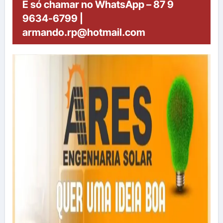
É só chamar no WhatsApp – 87 9
9634-6799 |
armando.rp@hotmail.com