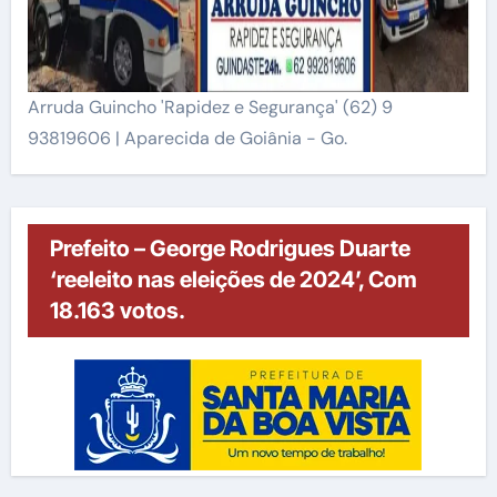
Arruda Guincho 'Rapidez e Segurança' (62) 9
93819606 | Aparecida de Goiânia - Go.
Prefeito – George Rodrigues Duarte
‘reeleito nas eleições de 2024’, Com
18.163 votos.