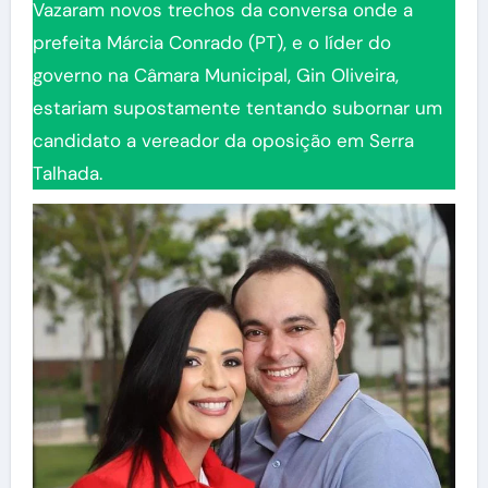
Vazaram novos trechos da conversa onde a
prefeita Márcia Conrado (PT), e o líder do
governo na Câmara Municipal, Gin Oliveira,
estariam supostamente tentando subornar um
candidato a vereador da oposição em Serra
Talhada.