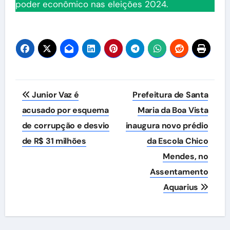
poder econômico nas eleições 2024.
Navegação
Junior Vaz é
Prefeitura de Santa
de
acusado por esquema
Maria da Boa Vista
de corrupção e desvio
inaugura novo prédio
Post
de R$ 31 milhões
da Escola Chico
Mendes, no
Assentamento
Aquarius