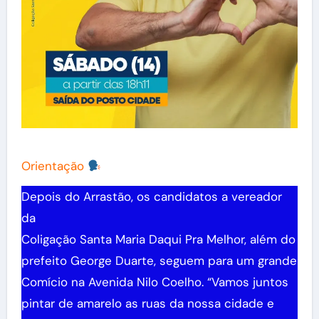
Orientação
Depois do Arrastão, os candidatos a vereador
da
Coligação Santa Maria Daqui Pra Melhor, além do
prefeito George Duarte, seguem para um grande
Comício na Avenida Nilo Coelho. “Vamos juntos
pintar de amarelo as ruas da nossa cidade e