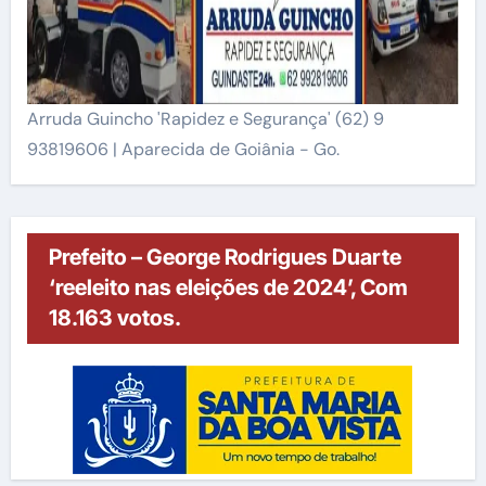
Arruda Guincho 'Rapidez e Segurança' (62) 9
93819606 | Aparecida de Goiânia - Go.
Prefeito – George Rodrigues Duarte
‘reeleito nas eleições de 2024’, Com
18.163 votos.