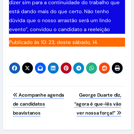
dizer sim para a continuidade do trabalho que
está dando mais do que certo. Não tenho
dúvida que o nosso arrastão será um lindo
evento”, convidou o candidato a reeleição
Publicado às 10: 23, deste sábado, 14.
Navegação
Acompanhe agenda
George Duarte diz,
de
de candidatos
“agora é que-lês vão
boavistanos
ver nossa força!”
Post