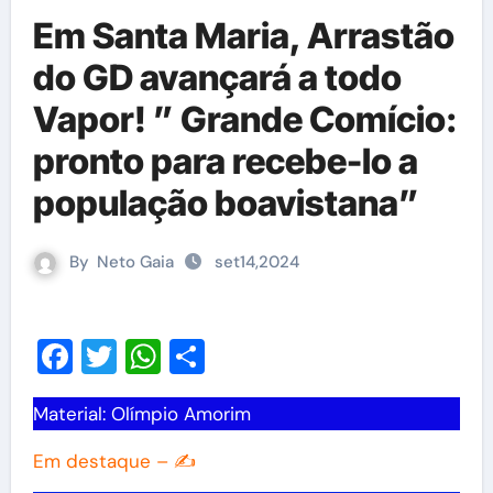
Em Santa Maria, Arrastão
do GD avançará a todo
Vapor! ” Grande Comício:
pronto para recebe-lo a
população boavistana”
By
Neto Gaia
set14,2024
Facebook
Twitter
WhatsApp
Share
Material: Olímpio Amorim
Em destaque – ✍️