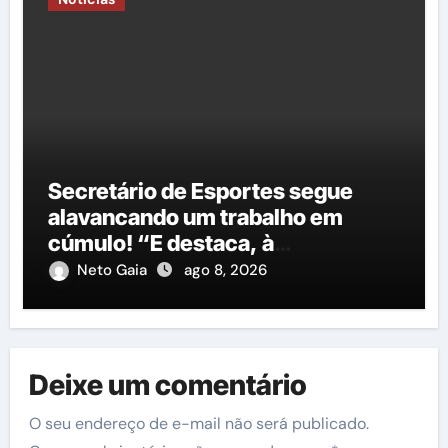
Secretário de Esportes segue
alavancando um trabalho em
cúmulo! “E destaca, à
importância do governo George
Neto Gaia
ago 8, 2026
Duarte em relação à construção
de mais uma nova quadra
poliesportiva”
Deixe um comentário
O seu endereço de e-mail não será publicado.