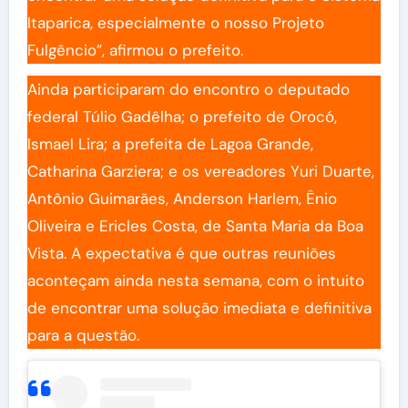
Itaparica, especialmente o nosso Projeto
Fulgêncio”, afirmou o prefeito.
Ainda participaram do encontro o deputado
federal Túlio Gadêlha; o prefeito de Orocó,
Ismael Lira; a prefeita de Lagoa Grande,
Catharina Garziera; e os vereadores Yuri Duarte,
Antônio Guimarães, Anderson Harlem, Ênio
Oliveira e Ericles Costa, de Santa Maria da Boa
Vista. A expectativa é que outras reuniões
aconteçam ainda nesta semana, com o intuito
de encontrar uma solução imediata e definitiva
para a questão.