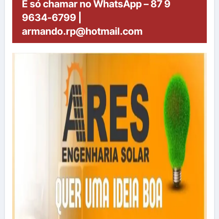
É só chamar no WhatsApp – 87 9
9634-6799 |
armando.rp@hotmail.com