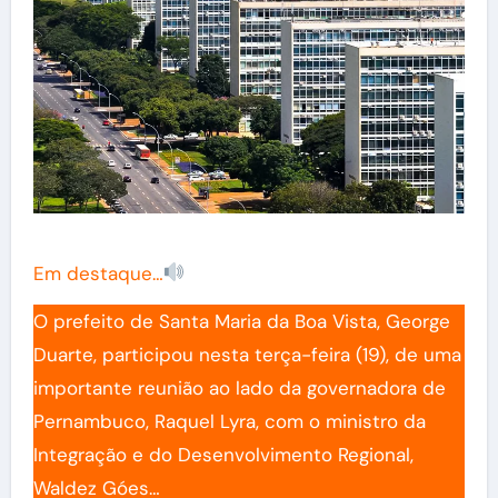
Em destaque…
O prefeito de Santa Maria da Boa Vista, George
Duarte, participou nesta terça-feira (19), de uma
importante reunião ao lado da governadora de
Pernambuco, Raquel Lyra, com o ministro da
Integração e do Desenvolvimento Regional,
Waldez Góes…