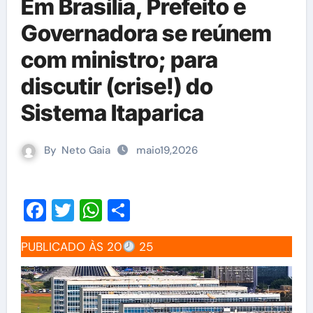
Em Brasília, Prefeito e
Governadora se reúnem
com ministro; para
discutir (crise!) do
Sistema Itaparica
By
Neto Gaia
maio19,2026
Facebook
Twitter
WhatsApp
Share
PUBLICADO ÀS 20
25