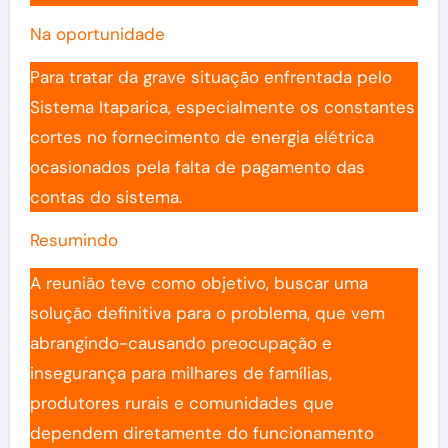
Na oportunidade
Para tratar da grave situação enfrentada pelo
Sistema Itaparica, especialmente os constantes
cortes no fornecimento de energia elétrica
ocasionados pela falta de pagamento das
contas do sistema.
Resumindo
A reunião teve como objetivo, buscar uma
solução definitiva para o problema, que vem
abrangindo-causando preocupação e
insegurança para milhares de famílias,
produtores rurais e comunidades que
dependem diretamente do funcionamento