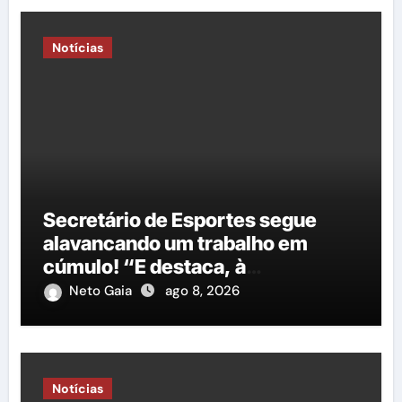
Notícias
Secretário de Esportes segue
alavancando um trabalho em
cúmulo! “E destaca, à
importância do governo George
Neto Gaia
ago 8, 2026
Duarte em relação à construção
de mais uma nova quadra
poliesportiva”
Notícias