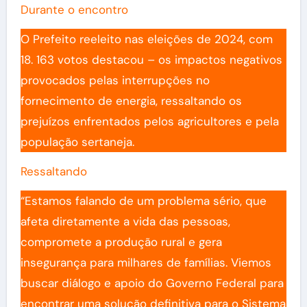
Durante o encontro
O Prefeito reeleito nas eleições de 2024, com
18. 163 votos destacou – os impactos negativos
provocados pelas interrupções no
fornecimento de energia, ressaltando os
prejuízos enfrentados pelos agricultores e pela
população sertaneja.
Ressaltando
“Estamos falando de um problema sério, que
afeta diretamente a vida das pessoas,
compromete a produção rural e gera
insegurança para milhares de famílias. Viemos
buscar diálogo e apoio do Governo Federal para
encontrar uma solução definitiva para o Sistema