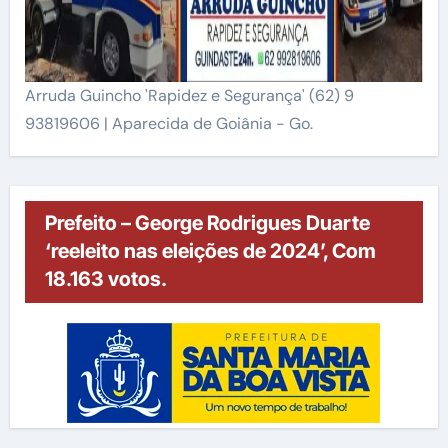
Arruda Guincho 'Rapidez e Segurança' (62) 9
93819606 | Aparecida de Goiânia - Go.
Prefeito – George Rodrigues Duarte
‘reeleito nas eleições de 2024’, Com
18.163 votos.