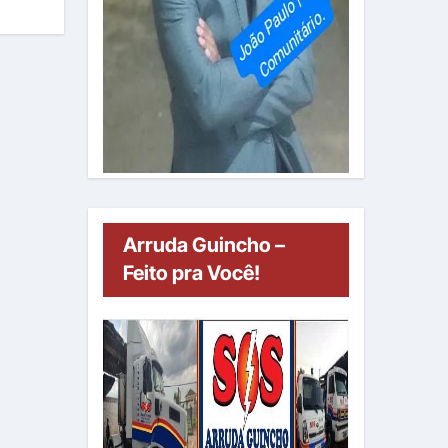
Arruda Guincho –
Feito pra Você!