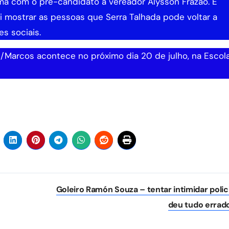
ma com o pré-candidato a vereador Alysson Frazão. É
 mostrar as pessoas que Serra Talhada pode voltar a
s sociais.
/Marcos acontece no próximo dia 20 de julho, na Escol
Goleiro Ramón Souza – tentar intimidar polici
deu tudo errad