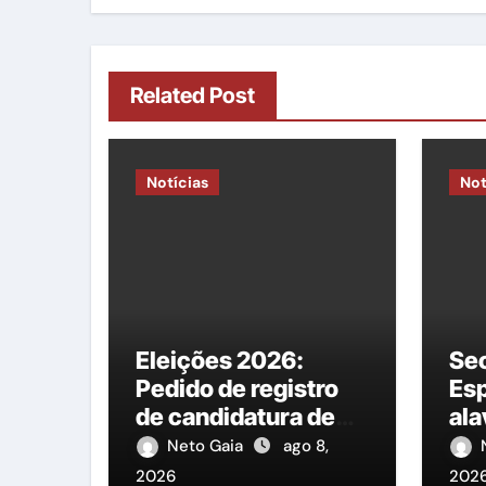
Related Post
Notícias
Not
Eleições 2026:
Sec
Pedido de registro
Es
de candidatura de
al
Lucas Ramos à
tra
Neto Gaia
ago 8,
reeleição para a
“E 
2026
202