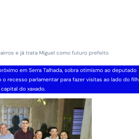
o recesso parlamentar para fazer visitas ao lado do filh
capital do xaxado.