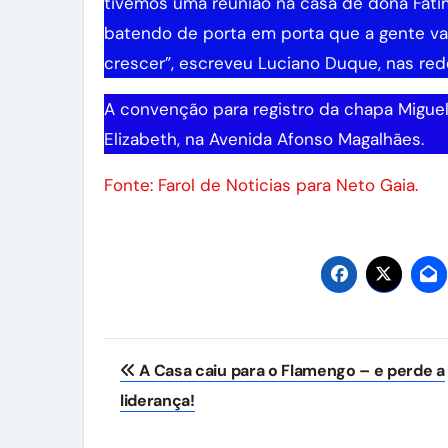
tivemos uma reunião na casa de dona Fáti
batendo de porta em porta que a gente vai
crescer”, escreveu Luciano Duque, nas rede
A convenção para registro da chapa Miguel
Elizabeth, na Avenida Afonso Magalhães.
Fonte: Farol de Noticias para Neto Gaia.
Navegação
A Casa caiu para o Flamengo – e perde a
de
liderança!
Post