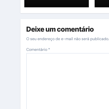
Câmara dos
imp
Deputados é
go
protocolado na
Dua
Justiça Eleitoral
co
Deixe um comentário
um
pol
O seu endereço de e-mail não será publicado.
Comentário
*