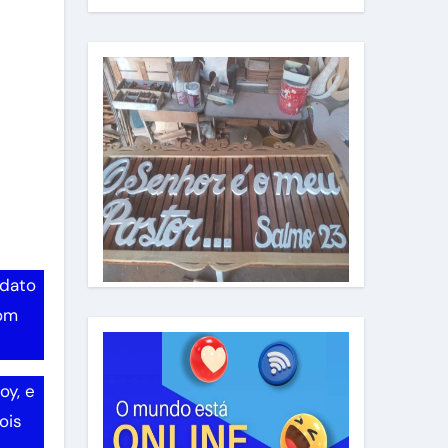
idato
Bom
oy, e
ois