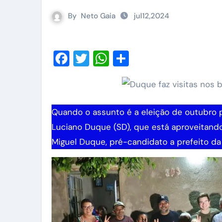
By
Neto Gaia
jul12,2024
Facebook
Twitter
WhatsApp
Share
Quando o assunto é a eleição de outubro próximo em Serra Talhada, sobra otimismo ao deputado
Luciano Duque (SD), que está aproveitando 
Miguel Duque, pré-candidato a prefeito da 