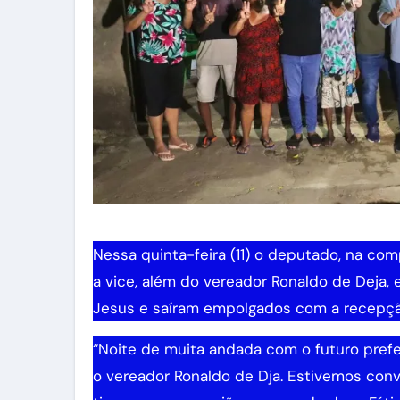
Nessa quinta-feira (11) o deputado, na co
a vice, além do vereador Ronaldo de Deja, 
Jesus e saíram empolgados com a recepçã
“Noite de muita andada com o futuro prefe
o vereador Ronaldo de Dja. Estivemos con