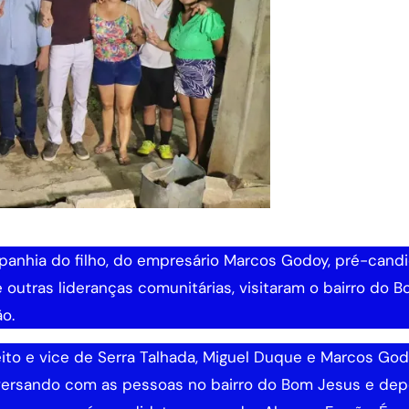
mpanhia do filho, do empresário Marcos Godoy, pré-cand
e outras lideranças comunitárias, visitaram o bairro do 
o.
ito e vice de Serra Talhada, Miguel Duque e Marcos God
versando com as pessoas no bairro do Bom Jesus e dep