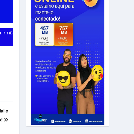
a Irmã
al e
o!