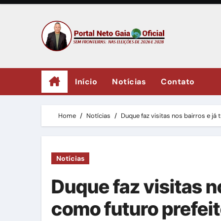
Skip
to
content
Início
Notícias
Contato
Home
Notícias
Duque faz visitas nos bairros e já 
Notícias
Duque faz visitas no
como futuro prefei