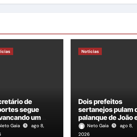
ícias
Notícias
retário de
Dois prefeitos
portes segue
sertanejos pulam 
avancando um
palanque de João 
balho em cúmulo!
aderem a Raquel
Neto Gaia
ago 8,
Neto Gaia
ago 8,
destaca, à
Lyra
6
2026