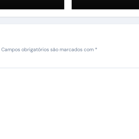
ortância do
verno George
rte em relação à
nstrução de mais
a nova quadra
iesportiva”
Campos obrigatórios são marcados com
*