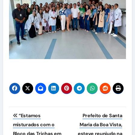
Navegação
“Estamos
Prefeito de Santa
de
misturados com o
Maria da Boa Vista,
Bloco das Trichas em
esteve reuniudo na