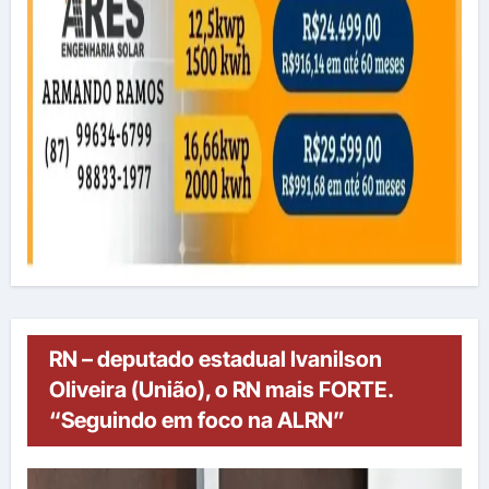
RN – deputado estadual Ivanilson
Oliveira (União), o RN mais FORTE.
“Seguindo em foco na ALRN”