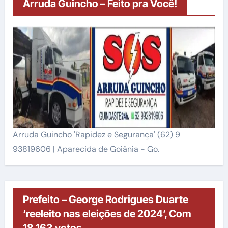
Arruda Guincho – Feito pra Você!
Arruda Guincho 'Rapidez e Segurança' (62) 9
93819606 | Aparecida de Goiânia - Go.
Prefeito – George Rodrigues Duarte
‘reeleito nas eleições de 2024’, Com