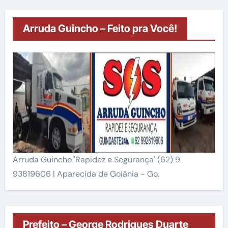
Arruda Guincho – Feito pra Você!
Arruda Guincho 'Rapidez e Segurança' (62) 9
93819606 | Aparecida de Goiânia - Go.
Prefeito – George Rodrigues Duarte