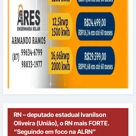
RN – deputado estadual Ivanilson
Oliveira (União), o RN mais FORTE.
“Seguindo em foco na ALRN”