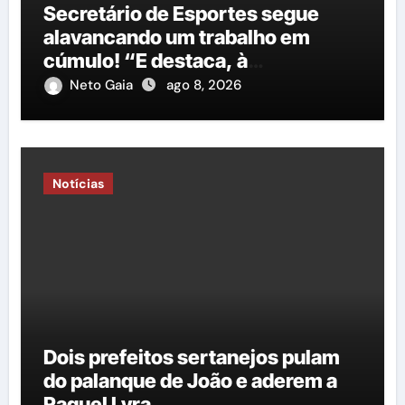
Secretário de Esportes segue
alavancando um trabalho em
cúmulo! “E destaca, à
importância do governo George
Neto Gaia
ago 8, 2026
Duarte em relação à construção
de mais uma nova quadra
poliesportiva”
Notícias
Dois prefeitos sertanejos pulam
do palanque de João e aderem a
Raquel Lyra