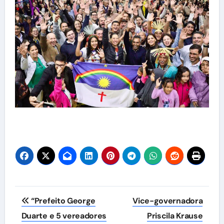
Navegação
“Prefeito George
Vice-governadora
de
Duarte e 5 vereadores
Priscila Krause