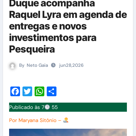
Duque acompanha
Raquel Lyra em agenda de
entregas e novos
investimentos para
Pesqueira
By
Neto Gaia
jun28,2026
Facebook
Twitter
WhatsApp
Share
Publicado às 7
55
Por Maryana Sitônio –