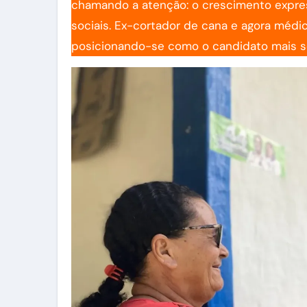
chamando a atenção: o crescimento express
sociais. Ex-cortador de cana e agora médic
posicionando-se como o candidato mais s