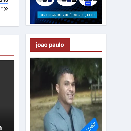
uito
!”
joao paulo
a