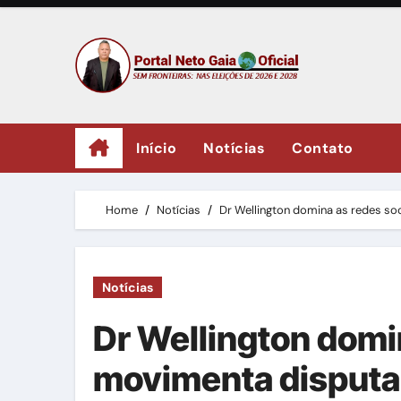
Skip
to
content
Início
Notícias
Contato
Home
Notícias
Dr Wellington domina as redes so
Notícias
Dr Wellington domin
movimenta disputa