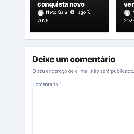
conquista novo
vere
apoio em Moreno de
pos
Neto Gaia
ago 7,
olho na Alepe
Ozan
2026
202
cu
lad
Ge
Pet
Deixe um comentário
O seu endereço de e-mail não será publicado.
Comentário
*