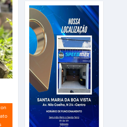
ton
dato
s