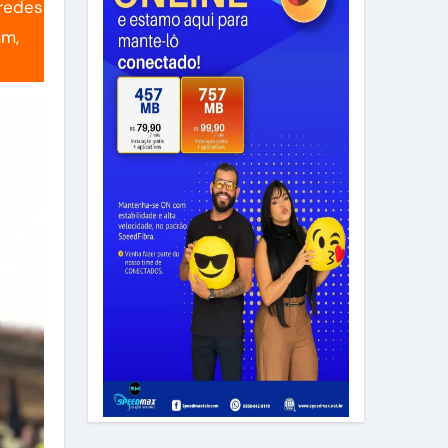
 redes
am,