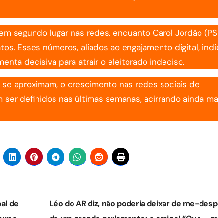
 em segundo lugar nas redes, enquanto Carol Jordão (PS
atos. Esses números, aliados ao engajamento digital, ind
nta decisiva para atrair o eleitorado indeciso.
 se aproximam, o crescimento nas redes sociais de
ser definidos nas últimas semanas, acirrando ainda ma
al de
Léo do AR diz, não poderia deixar de me-desp