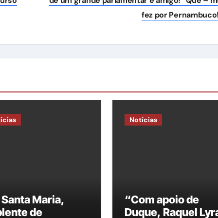
curso
de um grande parlamentar e amigo! “Que – m
fez por Pernambuco
ícias
Notícias
Santa Maria,
“Com apoio de
lente de
Duque, Raquel Lyr