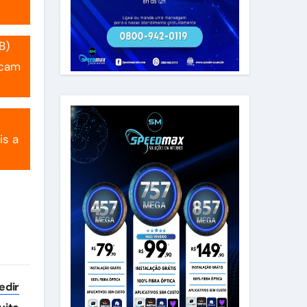
B)
icam
is a
edir