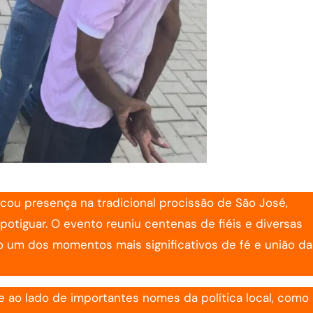
rcou presença na tradicional procissão de São José,
otiguar. O evento reuniu centenas de fiéis e diversas
o um dos momentos mais significativos de fé e união da
e ao lado de importantes nomes da política local, como 