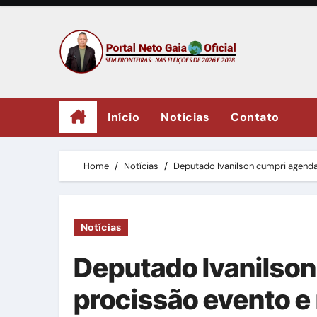
Skip
to
content
Início
Notícias
Contato
Home
Notícias
Deputado Ivanilson cumpri agenda 
Notícias
Deputado Ivanilson
procissão evento e