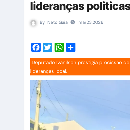
lideranças politica
By
Neto Gaia
mar23,2026
Facebook
Twitter
WhatsApp
Share
Deputado Ivanilson prestigia procissão de São José em Rodolfo Fernandes e reforça laços com
lideranças local.