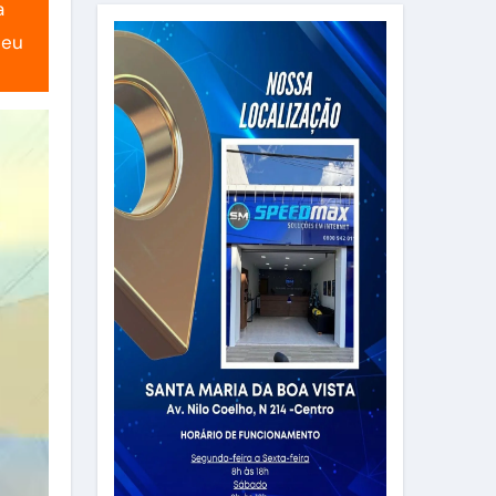
a
seu