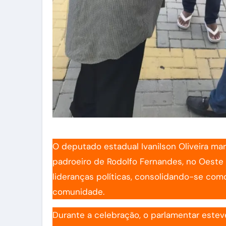
O deputado estadual Ivanilson Oliveira ma
padroeiro de Rodolfo Fernandes, no Oeste p
lideranças políticas, consolidando-se com
comunidade.
Durante a celebração, o parlamentar estev