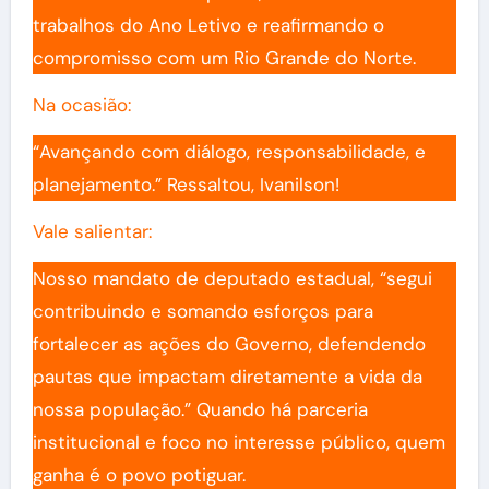
trabalhos do Ano Letivo e reafirmando o
compromisso com um Rio Grande do Norte.
Na ocasião:
“Avançando com diálogo, responsabilidade, e
planejamento.” Ressaltou, Ivanilson!
Vale salientar:
Nosso mandato de deputado estadual, “segui
contribuindo e somando esforços para
fortalecer as ações do Governo, defendendo
pautas que impactam diretamente a vida da
nossa população.” Quando há parceria
institucional e foco no interesse público, quem
ganha é o povo potiguar.