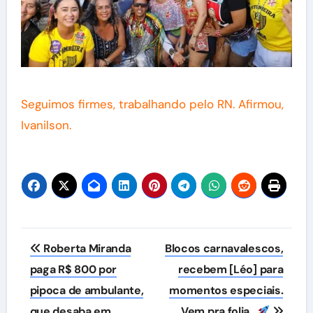
Seguimos firmes, trabalhando pelo RN. Afirmou,
Ivanilson.
Navegação
Roberta Miranda
Blocos carnavalescos,
de
paga R$ 800 por
recebem [Léo] para
pipoca de ambulante,
momentos especiais.
Post
que desaba em
Vem pra folia…