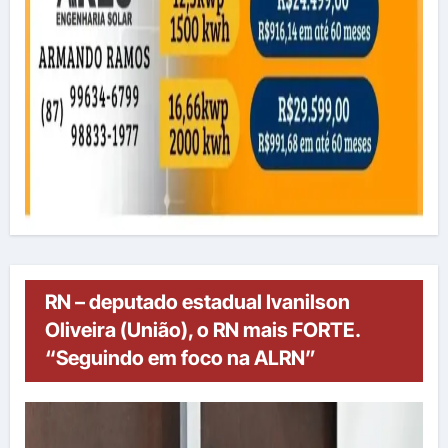
RN – deputado estadual Ivanilson
Oliveira (União), o RN mais FORTE.
“Seguindo em foco na ALRN”