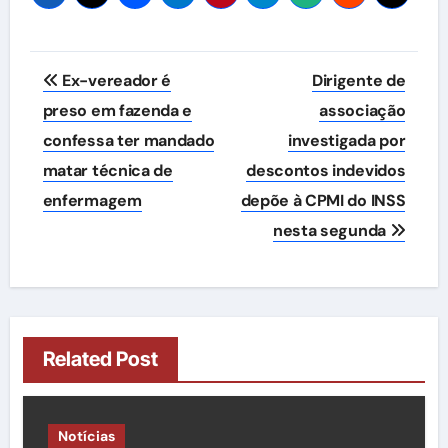
Navegação
Ex-vereador é
Dirigente de
de
preso em fazenda e
associação
confessa ter mandado
investigada por
Post
matar técnica de
descontos indevidos
enfermagem
depõe à CPMI do INSS
nesta segunda
Related Post
Notícias