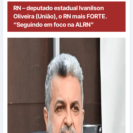
RN – deputado estadual Ivanilson
Oliveira (União), o RN mais FORTE.
“Seguindo em foco na ALRN”