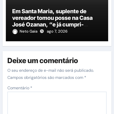
Em Santa Maria, suplente de
vereador tomou posse na Casa
José Ozanan, “e já cumpri-
agenda ao lado do prefeito George
Neto Gaia
ago 7, 2026
Duarte, em Petrolina”
Deixe um comentário
O seu endereço de e-mail não será publicado.
Campos obrigatórios são marcados com
*
Comentário
*