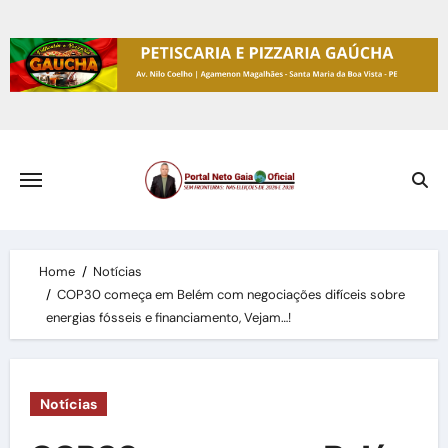
Skip
to
content
Home
Notícias
COP30 começa em Belém com negociações difíceis sobre
energias fósseis e financiamento, Vejam…!
Notícias