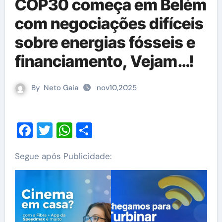
COP30 começa em Belém
com negociações difíceis
sobre energias fósseis e
financiamento, Vejam…!
By
Neto Gaia
nov10,2025
Facebook
Twitter
WhatsApp
Share
Segue após Publicidade: