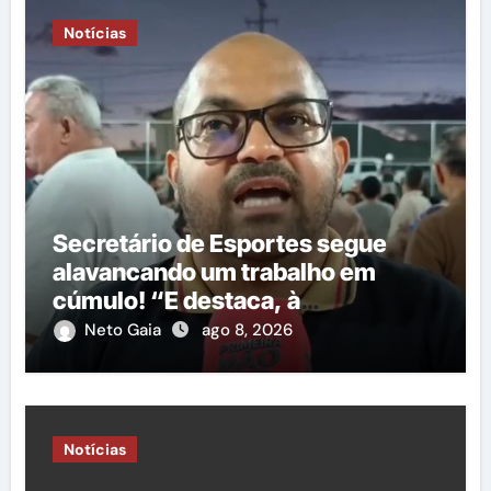
Notícias
Secretário de Esportes segue
alavancando um trabalho em
cúmulo! “E destaca, à
importância do governo George
Neto Gaia
ago 8, 2026
Duarte em relação à construção
de nova quadra poliesportiva”
Notícias