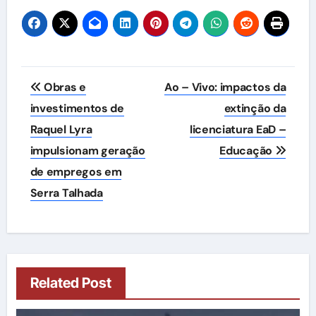
Navegação
Obras e
Ao – Vivo: impactos da
de
investimentos de
extinção da
Raquel Lyra
licenciatura EaD –
Post
impulsionam geração
Educação
de empregos em
Serra Talhada
Related Post