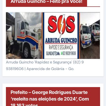
Arruda Guincho – Feito pra Você!
Arruda Guincho 'Rapidez e Segurança' (62) 9
93819606 | Aparecida de Goiânia - Go.
Prefeito – George Rodrigues Duarte
‘reeleito nas eleições de 2024’, Com
18.163 votos.