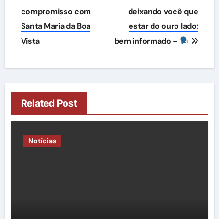
Post
compromisso com
deixando você que
Santa Maria da Boa
estar do ouro lado;
Vista
bem informado –
Related Post
Notícias