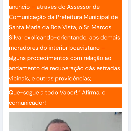
anuncio – através do Assessor de
Comunicação da Prefeitura Municipal de
Santa Maria da Boa Vista, o Sr. Marcos
Silva; explicando-orientando, aos demais
moradores do interior boavistano –
alguns procedimentos com relação ao
andamento de recuperação dás estradas
vicinais, e outras providências;
Que-segue a todo Vapor!.” Afirma, o
comunicador!