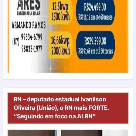
RN – deputado estadual Ivanilson
Oliveira (União), o RN mais FORTE.
“Seguindo em foco na ALRN”