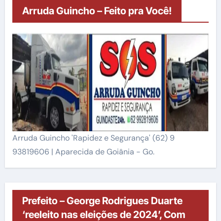
Arruda Guincho – Feito pra Você!
Arruda Guincho 'Rapidez e Segurança' (62) 9
93819606 | Aparecida de Goiânia - Go.
Prefeito – George Rodrigues Duarte
‘reeleito nas eleições de 2024’, Com