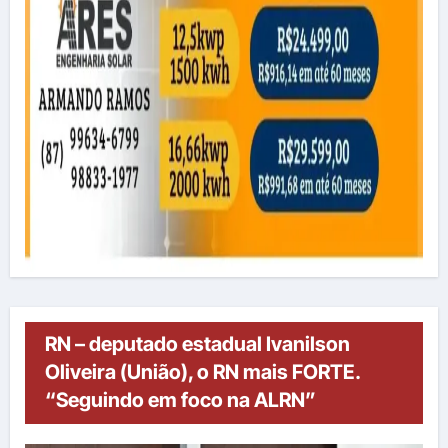
RN – deputado estadual Ivanilson
Oliveira (União), o RN mais FORTE.
“Seguindo em foco na ALRN”