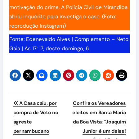
motivação do crime. A Polícia Civil de Mirandiba
abriu inquérito para investiga o caso. (Foto:
reprodução Instagram)
Fonte: Edenevaldo Alves | Complemento – Neto
Gaia | Às 17: 17, deste domingo, 6.
Navegação
A Casa caiu, por
Confira os Vereadores
de
compra de Voto no
eleitos em Santa Maria
agreste
da Boa Vista: “Joaquim
Post
pernambucano
Junior é um deles!