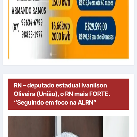
RN – deputado estadual Ivanilson
Oliveira (União), o RN mais FORTE.
“Seguindo em foco na ALRN”