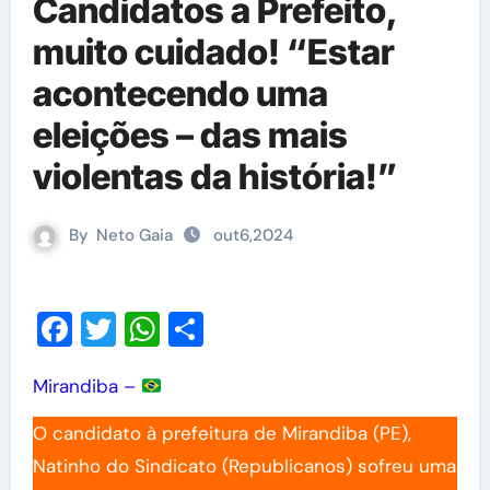
Candidatos a Prefeito,
muito cuidado! “Estar
acontecendo uma
eleições – das mais
violentas da história!”
By
Neto Gaia
out6,2024
Facebook
Twitter
WhatsApp
Share
Mirandiba –
O candidato à prefeitura de Mirandiba (PE),
Natinho do Sindicato (Republicanos) sofreu uma