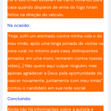
casa quando disparos de arma de fogo foram
feitos na direção do veículo.
Na ocasião:
“Hoje, sofri um atentado contra minha vida e do
meu irmão, após uma longa jornada de visitas na
zona rural, no retorno para casa, delinquentes
armados em uma moto, tentaram contra nossas
vidas.[…] Não quero aqui culpar ninguém, mas
apenas agradecer a Deus pela oportunidade de
nascer novamente, juntamente com meu irmão”,
contou o candidato em sua rede social.
Concluindo:
Ainda não há informações sobre a autoria e