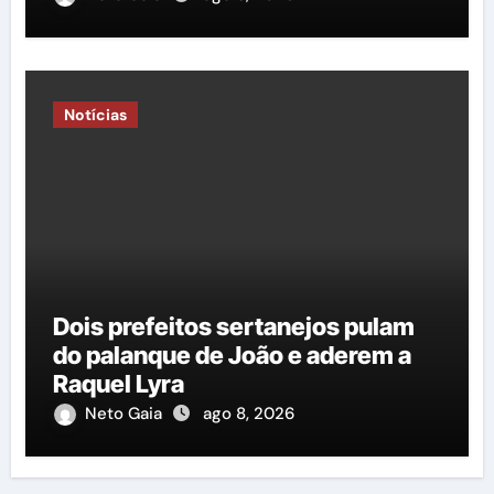
Duarte em relação à construção
de mais uma nova quadra
poliesportiva”
Notícias
Dois prefeitos sertanejos pulam
do palanque de João e aderem a
Raquel Lyra
Neto Gaia
ago 8, 2026