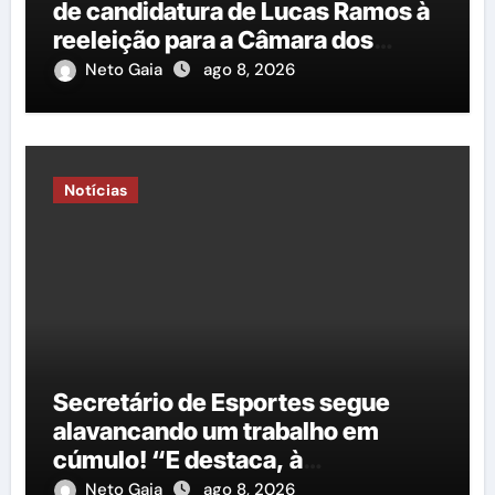
de candidatura de Lucas Ramos à
reeleição para a Câmara dos
Deputados é protocolado na
Neto Gaia
ago 8, 2026
Justiça Eleitoral
Notícias
Secretário de Esportes segue
alavancando um trabalho em
cúmulo! “E destaca, à
importância do governo George
Neto Gaia
ago 8, 2026