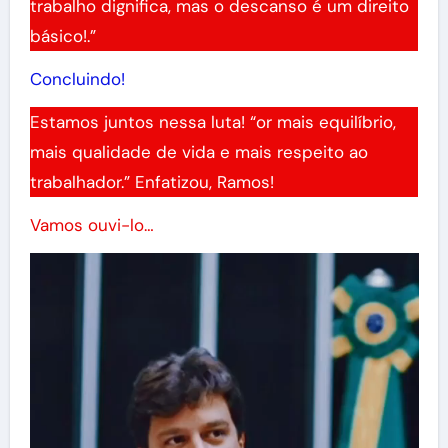
trabalho dignifica, mas o descanso é um direito
básico!.”
Concluindo!
Estamos juntos nessa luta! “or mais equilíbrio,
mais qualidade de vida e mais respeito ao
trabalhador.” Enfatizou, Ramos!
Vamos ouvi-lo…