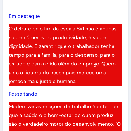
Em destaque
O debate pelo fim da escala 6×1 não é apenas
sobre números ou produtividade, é sobre
dignidade. É garantir que o trabalhador tenha
tempo para a família, para o descanso, para o
estudo e para a vida além do emprego. Quem
gera a riqueza do nosso país merece uma
jornada mais justa e humana.
Ressaltando
Modernizar as relações de trabalho é entender
que a saúde e o bem-estar de quem produz
são o verdadeiro motor do desenvolvimento. “O