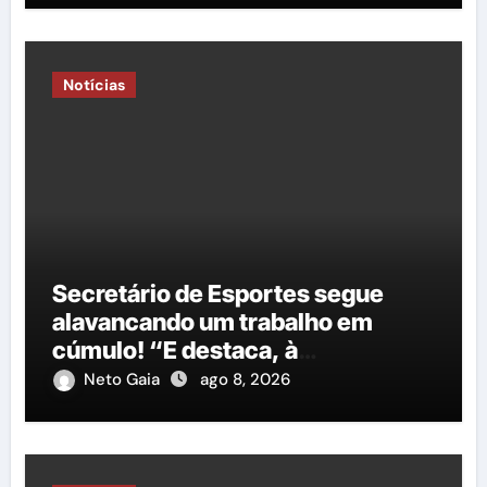
Notícias
Secretário de Esportes segue
alavancando um trabalho em
cúmulo! “E destaca, à
importância do governo George
Neto Gaia
ago 8, 2026
Duarte em relação à construção
de mais uma nova quadra
poliesportiva”