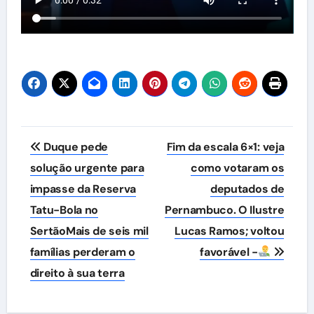
Navegação
Duque pede
Fim da escala 6×1: veja
de
solução urgente para
como votaram os
impasse da Reserva
deputados de
Post
Tatu-Bola no
Pernambuco. O Ilustre
SertãoMais de seis mil
Lucas Ramos; voltou
famílias perderam o
favorável -
direito à sua terra