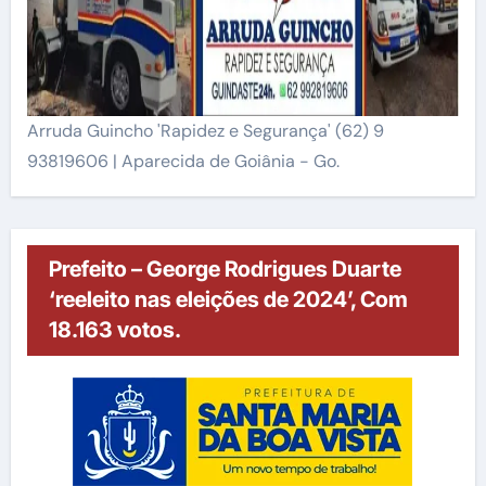
Arruda Guincho 'Rapidez e Segurança' (62) 9
93819606 | Aparecida de Goiânia - Go.
Prefeito – George Rodrigues Duarte
‘reeleito nas eleições de 2024’, Com
18.163 votos.