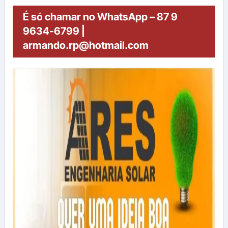
É só chamar no WhatsApp – 87 9
9634-6799 |
armando.rp@hotmail.com