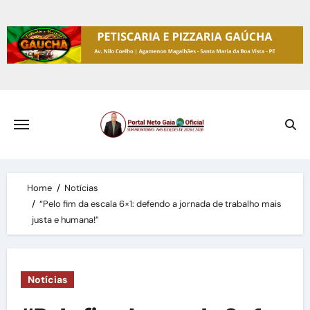
Skip
to
content
Home
Notícias
“Pelo fim da escala 6×1: defendo a jornada de trabalho mais
justa e humana!”
Notícias