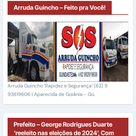
Arruda Guincho – Feito pra Você!
Arruda Guincho 'Rapidez e Segurança' (62) 9
93819606 | Aparecida de Goiânia - Go.
Prefeito – George Rodrigues Duarte
‘reeleito nas eleições de 2024’, Com