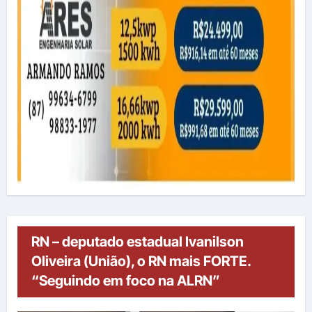
RN – deputado estadual Ivanilson
Oliveira (União), o RN mais FORTE.
“Seguindo em foco na ALRN”