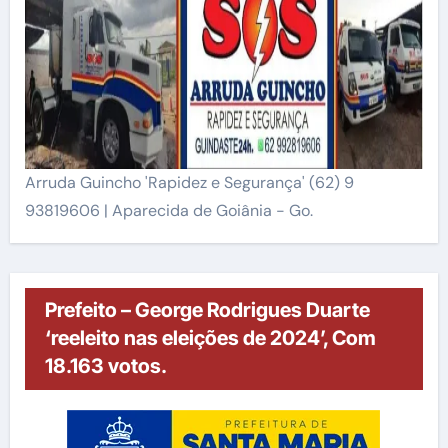
Arruda Guincho 'Rapidez e Segurança' (62) 9
93819606 | Aparecida de Goiânia - Go.
Prefeito – George Rodrigues Duarte
‘reeleito nas eleições de 2024’, Com
18.163 votos.