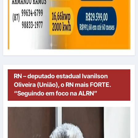
RN – deputado estadual Ivanilson
Oliveira (União), o RN mais FORTE.
“Seguindo em foco na ALRN”