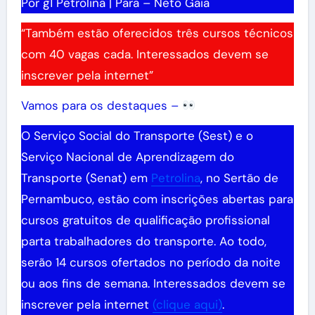
Por g1 Petrolina | Para – Neto Gaia
“Também estão oferecidos três cursos técnicos
com 40 vagas cada. Interessados devem se
inscrever pela internet”
Vamos para os destaques –
O Serviço Social do Transporte (Sest) e o
Serviço Nacional de Aprendizagem do
Transporte (Senat) em
Petrolina
, no Sertão de
Pernambuco, estão com inscrições abertas para
cursos gratuitos de qualificação profissional
parta trabalhadores do transporte. Ao todo,
serão 14 cursos ofertados no período da noite
ou aos fins de semana. Interessados devem se
inscrever pela internet
(clique aqui)
.