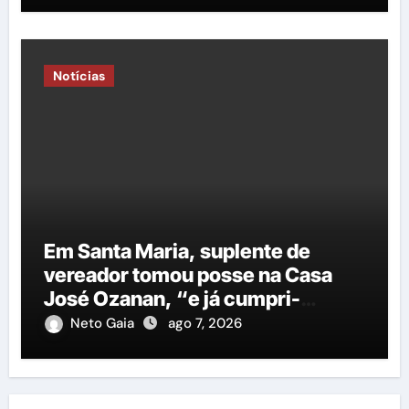
Notícias
Em Santa Maria, suplente de
vereador tomou posse na Casa
José Ozanan, “e já cumpri-
agenda ao lado do prefeito George
Neto Gaia
ago 7, 2026
Duarte, em Petrolina”