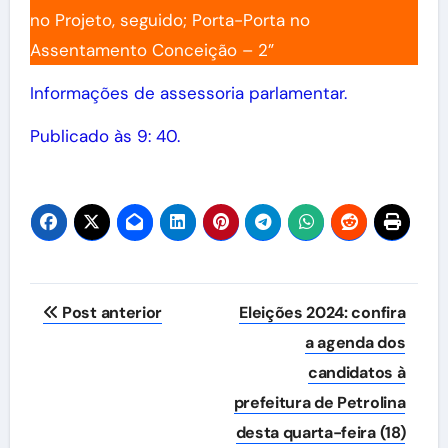
no Projeto, seguido; Porta-Porta no
Assentamento Conceição – 2”
Informações de assessoria parlamentar.
Publicado às 9: 40.
Navegação
Post anterior
Eleições 2024: confira
de
a agenda dos
candidatos à
Post
prefeitura de Petrolina
desta quarta-feira (18)