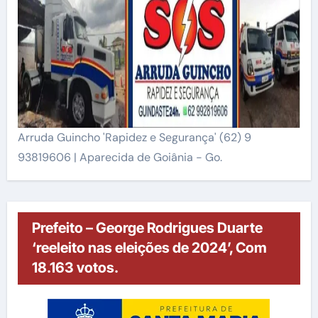
Arruda Guincho 'Rapidez e Segurança' (62) 9
93819606 | Aparecida de Goiânia - Go.
Prefeito – George Rodrigues Duarte
‘reeleito nas eleições de 2024’, Com
18.163 votos.