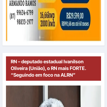
RN – deputado estadual Ivanilson
Oliveira (União), o RN mais FORTE.
“Seguindo em foco na ALRN”