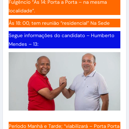
Fulgêncio “Às 14: Porta a Porta – na mesma
localidade”.
Às 18: 00, tem reunião “residencial” Na Sede
Segue informações do candidato – Humberto
Mendes – 13:
Período Manhã e Tarde; “viabilizará – Porta Porta