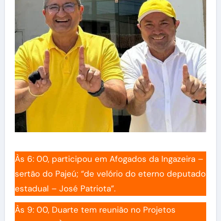
Às 6: 00, participou em Afogados da Ingazeira –
sertão do Pajeú; “de velório do eterno deputado
estadual – José Patriota”.
Às 9: 00, Duarte tem reunião no Projetos