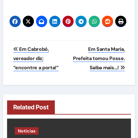
Navegação
Em Cabrobó,
Em Santa Maria,
de
vereador diz;
Prefeita tomou Posse.
“encontre a porta!”
Saiba mais…!
Post
Related Post
Notícias