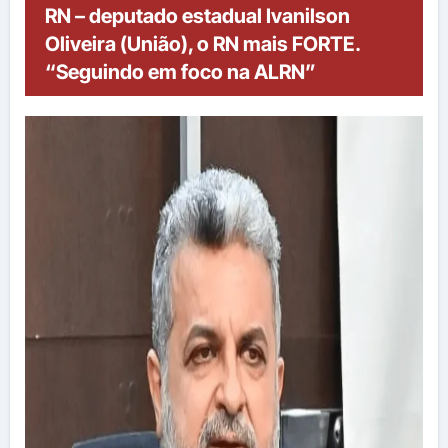
RN – deputado estadual Ivanilson
Oliveira (União), o RN mais FORTE.
“Seguindo em foco na ALRN”