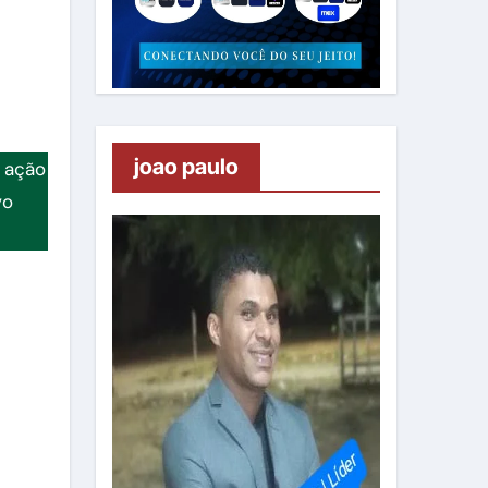
joao paulo
 ação
vo