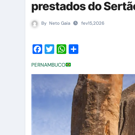
prestados do Sertã
By
Neto Gaia
fev15,2026
Facebook
Twitter
WhatsApp
Share
PERNAMBUCO