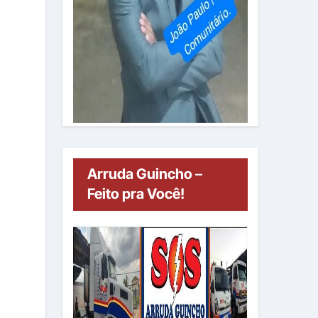
Arruda Guincho –
Feito pra Você!