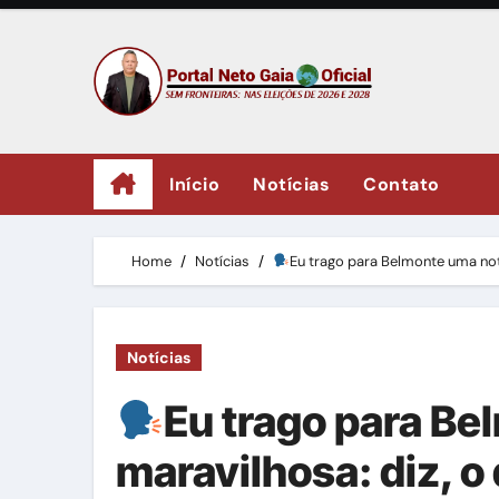
Skip
to
content
Início
Notícias
Contato
Home
Notícias
Eu trago para Belmonte uma not
Notícias
Eu trago para Be
maravilhosa: diz, 