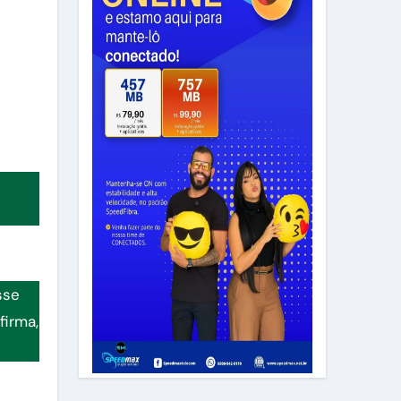
sse
firma,